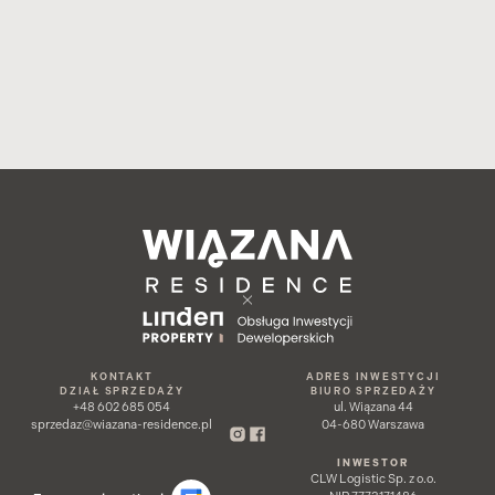
Poznaj szczegóły
1
2
3
4
KONTAKT
ADRES INWESTYCJI
DZIAŁ SPRZEDAŻY
BIURO SPRZEDAŻY
+48 602 685 054
ul. Wiązana 44
sprzedaz@wiazana-residence.pl
04-680 Warszawa
INWESTOR
CLW Logistic Sp. z o.o.